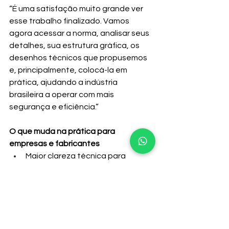
“É uma satisfação muito grande ver 
esse trabalho finalizado. Vamos 
agora acessar a norma, analisar seus 
detalhes, sua estrutura gráfica, os 
desenhos técnicos que propusemos 
e, principalmente, colocá-la em 
prática, ajudando a indústria 
brasileira a operar com mais 
segurança e eficiência.”
O que muda na prática para 
empresas e fabricantes
Maior clareza técnica para 
adequações à NR-12
Redução de retrabalhos e 
interpretações divergentes
Projetos de máquinas mais 
robustos