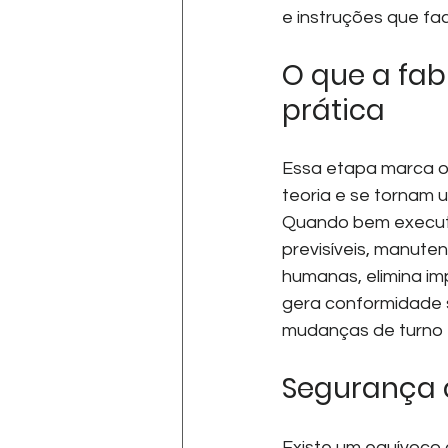
e instruções que fac
O que a fa
prática
Essa etapa marca o
teoria e se tornam u
Quando bem executa
previsíveis, manute
humanas, elimina i
gera conformidade 
mudanças de turno e
Segurança 
Existe um equívoco 