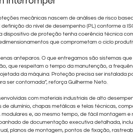
m interromper
roteções mecânicas nascem de análises de risco bas
definição do nível de desempenho (PL) conforme a IS
 dispositivo de proteção tenha coerência técnica com 
redimensionamentos que comprometam o ciclo produti
enas anteparos. O que entregamos são sistemas que
ção, que respeitam o tempo da manutenção, a frequên
rojetada da máquina. Proteção precisa ser instalada p
a ser contornada”, reforça Guilherme Neto.
envolvidas com materiais industriais de alto desempe
is de alumínio, chapas metálicas e telas técnicas, com
s, modulares e, ao mesmo tempo, de fácil montagem e
anhado de documentação executiva detalhada, inclui
ual, planos de montagem, pontos de fixação, rastreabi