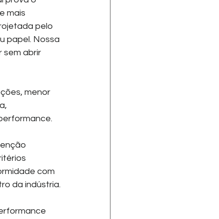
e mais 
rojetada pelo 
u papel. Nossa 
 sem abrir 
pções, menor 
a, 
performance.
tenção 
térios 
formidade com 
o da indústria.
performance 