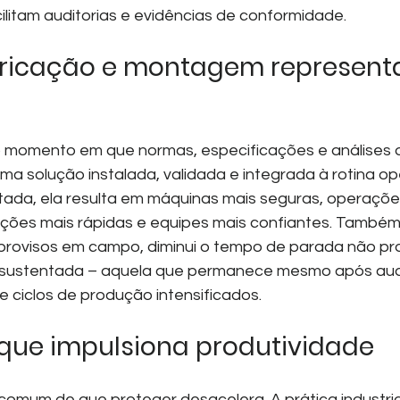
ilitam auditorias e evidências de conformidade.
bricação e montagem represent
 momento em que normas, especificações e análises d
ma solução instalada, validada e integrada à rotina ope
da, ela resulta em máquinas mais seguras, operaçõe
nções mais rápidas e equipes mais confiantes. Também
mprovisos em campo, diminui o tempo de parada não p
sustentada – aquela que permanece mesmo após audit
 ciclos de produção intensificados.
que impulsiona produtividade
comum de que proteger desacelera. A prática industria