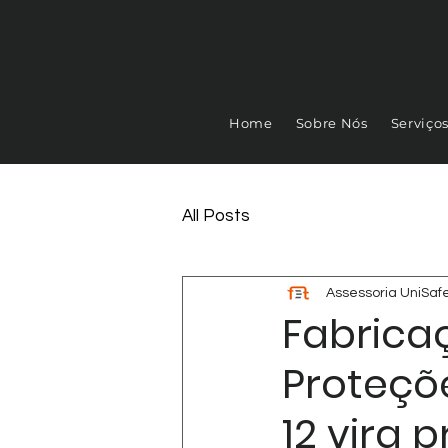
Home
Sobre Nós
Serviço
All Posts
Assessoria UniSaf
Fabrica
Proteçõ
12 vira 