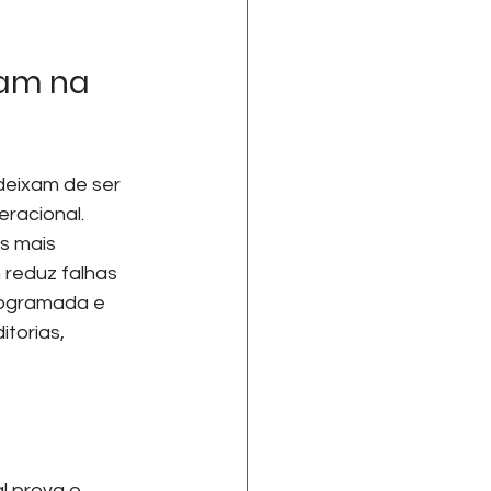
am na 
eixam de ser 
racional. 
s mais 
 reduz falhas 
rogramada e 
orias, 
l prova o 